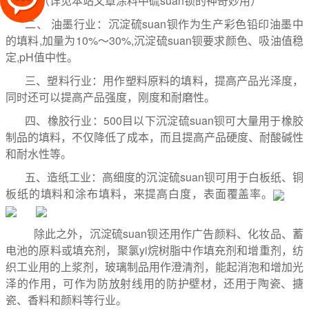
晒性。（详见本站文章涂料中硫suan钡的神奇妙用）
二、 油墨行业：沉淀硫suan钡作为生产彩色铅印油墨中
的填料,加量为10%～30%,沉淀硫suan钡要求颜色、吸油值稳
定,pH值中性。
三、塑料行业：用作塑料原料的填料，提高产品光泽度，
同时还可以提高产品强度，刚度和耐磨性。
四、橡胶行业：500目以下沉淀硫suan钡可大量用于橡胶
制品的填料，不仅降低了成本，而且提高产品硬度、耐酸碱性
和耐水性等。
五、造纸工业：高细度的沉淀硫suan钡可用于白板纸、铜
板纸的填料和涂布填料，来提高白度，表面覆盖率。
除此之外，沉淀硫suan钡还用作广告颜料、化妆品、蓄
电池的原料或填充剂，聚氯yi烷树脂中作填充剂和增重剂，纺
织工业用的上浆剂，玻璃制品用作澄清剂，能起消泡和增加光
泽的作用，可作为防放射线用的防护壁材，还用于陶瓷、搪
瓷、香料和颜料等行业。