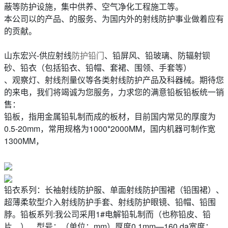
蔽等防护设施，集中供养、空气净化工程施工等。
本公司以的产品、的服务、为国内外的射线防护事业做着应有
的贡献。
山东宏兴-供应射线
防护铅门
、铅屏风、铅玻璃、防辐射钡
砂、铅衣（包括铅衣、铅帽、套裙、围领、手套等）
、观察灯、射线剂量仪等各类射线防护产品及科器械。期待您
的来电，我们将竭诚为您服务，力求您的满意铅板铅板统一销
售：
铅板，指用金属铅轧制而成的板材，目前国内常见的厚度为
0.5-20mm，常用规格为1000*2000MM，国内机器可制作宽
1300MM，
铅衣系列：长袖射线防护服、单面射线防护围裙（铅围裙）、
超薄柔软型介入射线防护手套、射线防护眼镜、铅帽、铅围
脖。铅板系列:我公司采用1#电解铅轧制而（也称铅皮、铅
片、）、型号：（单位：mm）厚度0.1mm—160 da宽度：