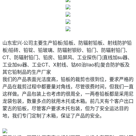
山东宏兴-公司主要生产铅板(铅板、防辐射铅板、射线防护铅
板)铅砖、铅锭、铅玻璃、防辐射钡砂、铅门、防辐射铅门、
CT、防辐射铅门、铅房、铅屏风、工业探伤门(直线加su器、
工业加su器、工业CT、X射线、钴60治liao机)复合防护板及
其它铅制品的生产厂家
我们的产品表面光洁度高，铅板的裁剪也很到位，要求严格的
产品在裁剪过程中都要量对角线，尽管很费时间，但我们一直
这样做。
产品包装上也考虑的很周全，一两卷铅板都是采用尼
龙袋包装，数量多点的就用木托或木箱。前几天有个客户出口
蒙古的铅板，尽管客户要求木托包装，但为了安全运达目的
地，我们专门定制了木箱，保证了产品的安全。