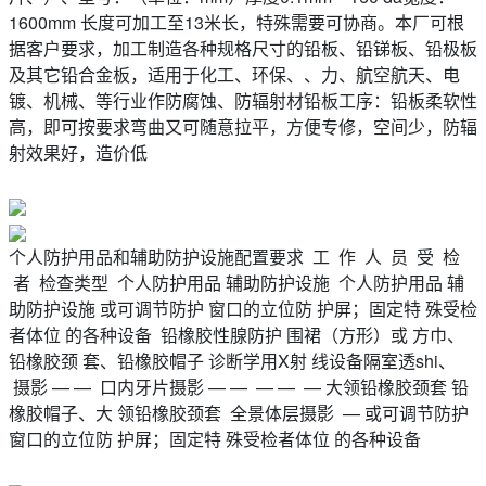
1600mm 长度可加工至13米长，特殊需要可协商。本厂可根
据客户要求，加工制造各种规格尺寸的铅板、铅锑板、铅极板
及其它铅合金板，适用于化工、环保、、力、航空航天、电
镀、机械、等行业作防腐蚀、防辐射材铅板工序：铅板柔软性
高，即可按要求弯曲又可随意拉平，方便专修，空间少，防辐
射效果好，造价低
个人防护用品和辅助防护设施配置要求 工 作 人 员 受 检
者 检查类型 个人防护用品 辅助防护设施 个人防护用品 辅
助防护设施 或可调节防护 窗口的立位防 护屏；固定特 殊受检
者体位 的各种设备 铅橡胶性腺防护 围裙（方形）或 方巾、
铅橡胶颈 套、铅橡胶帽子 诊断学用X射 线设备隔室透shi、
摄影 — — 口内牙片摄影 — — — — — 大领铅橡胶颈套 铅
橡胶帽子、大 领铅橡胶颈套 全景体层摄影 — 或可调节防护
窗口的立位防 护屏；固定特 殊受检者体位 的各种设备