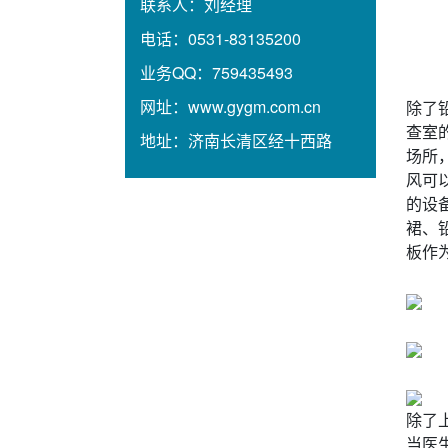
联系人：
刘经理
电话：
0531-83135200
业务QQ：
759435493
网址：
www.gygm.com.cn
除了
查室
地址：
济南长清区经十西路
场所
风可
的设
裙、
板作
除了
当医