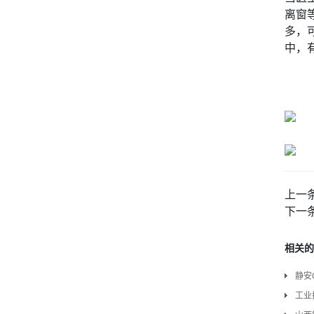
离窗
多，
中，
上一
下一
相关的
静安
工业