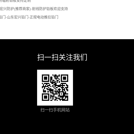
防辐射铅板支持定制
宏兴防护(推荐商家)-射线防护铅板欢迎支持
铅门-山东宏兴铅门-正规电动推拉铅门
扫一扫关注我们
扫一扫手机网站