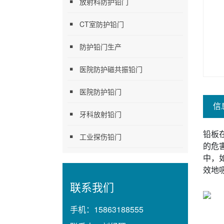
放射科防护铅门
CT室防护铅门
防护铅门生产
医院防护磁共振铅门
医院防护铅门
信
牙科放射铅门
铅板
工业探伤铅门
的危
中，
效地
联系我们
手机：
15863188555