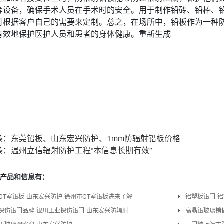
等设备，确保手术人员在手术时的安全。用于制作铅砖、铅棒、
可根据客户自己的需要来定制。总之，在场所中，铅板作为一种
有效地保护医护人员和患者的身体健康。重新生成
条：
东莞铅板、山东宏兴防护、1mm防辐射铅板价格
条：
温州立信辐射防护工程“本信息长期有效”
产品和信息有：
CT室铅板-山东宏兴防护-徐州市CT室铅板进来了解
铝塑板铅门-
探伤铅门品牌-银川工业探伤铅门-山东宏兴防辐射
高晶铅玻璃销