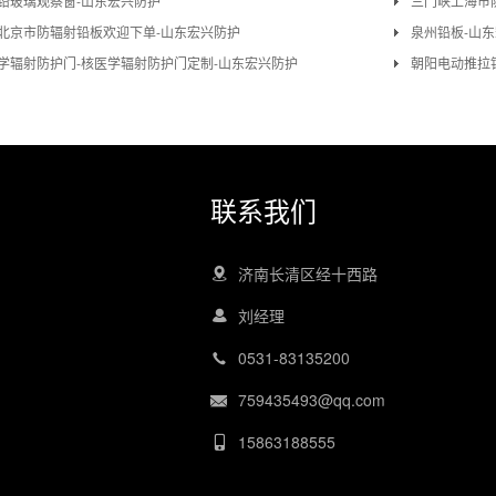
铅玻璃观察窗-山东宏兴防护
三门峡上海市
北京市防辐射铅板欢迎下单-山东宏兴防护
泉州铅板-山东
学辐射防护门-核医学辐射防护门定制-山东宏兴防护
朝阳电动推拉
联系我们
济南长清区经十西路
刘经理
0531-83135200
759435493@qq.com
15863188555