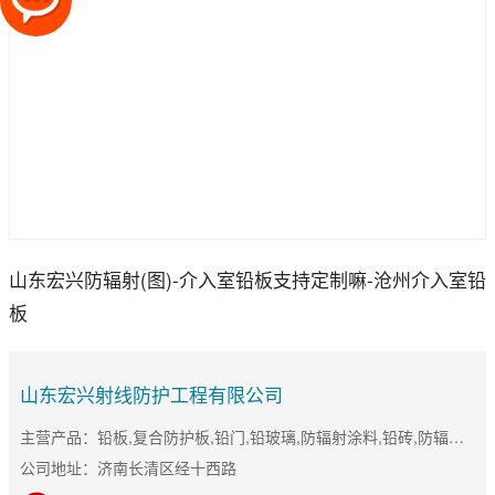
山东宏兴防辐射(图)-介入室铅板支持定制嘛-沧州介入室铅
板
山东宏兴射线防护工程有限公司
主营产品：铅板,复合防护板,铅门,铅玻璃,防辐射涂料,铅砖,防辐射门
公司地址：济南长清区经十西路