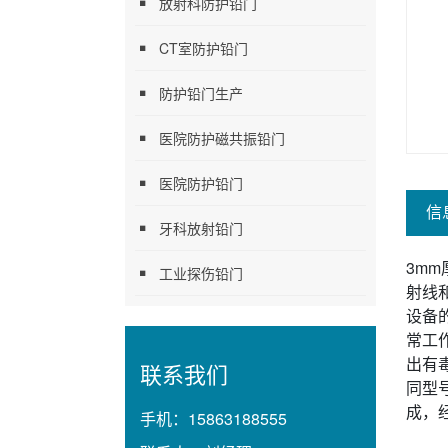
放射科防护铅门
CT室防护铅门
防护铅门生产
医院防护磁共振铅门
医院防护铅门
信
牙科放射铅门
3m
工业探伤铅门
射线
设备
常工
出有
联系我们
同型
成，
手机：
15863188555