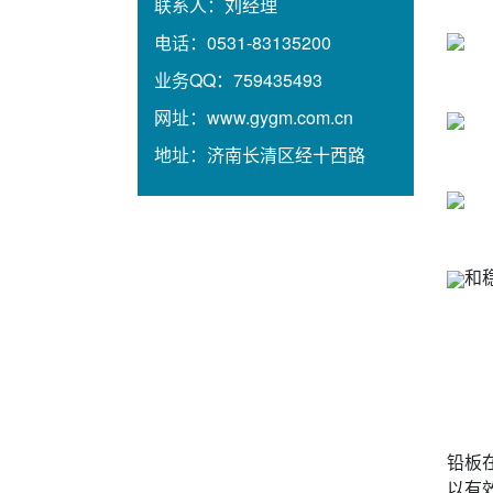
联系人：
刘经理
电话：
0531-83135200
业务QQ：
759435493
网址：
www.gygm.com.cn
地址：
济南长清区经十西路
和
铅板
以有