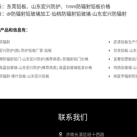
条：
东莞铅板、山东宏兴防护、1mm防辐射铅板价格
条：
dr防辐射铅玻璃加工-仙桃防辐射铅玻璃-山东宏兴防辐射
产品和信息有：
防辐射
武清铅板生产
宏兴防护(图)-防护铅板厂家-铅板
甘孜铅板-山
港防辐射铅门-山东宏兴防护(推荐商家)-防辐射铅门价格
宜春铝塑板铅
高晶铅玻璃-山东宏兴防护(推荐商家)-高晶铅玻璃批发价格
鸡西铅玻璃-
防辐射-喀什铅板-山东宏兴铅板
核医学辐射防
联系我们
济南长清区经十西路