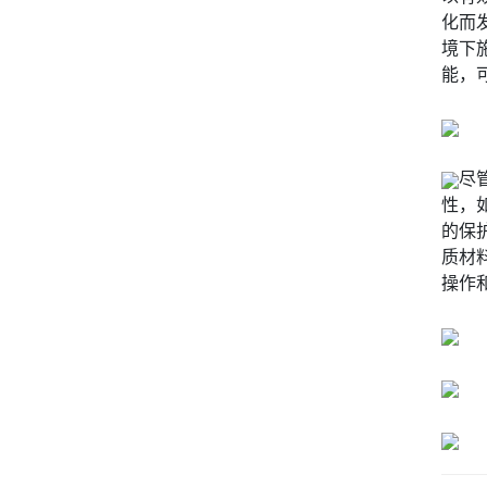
化而
境下
能，
尽
性，
的保
质材
操作