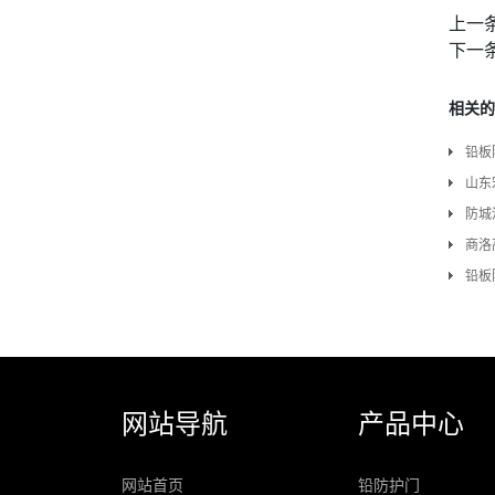
上一
下一
相关的
铅板
山东
防城
商洛
铅板
网站导航
产品中心
网站首页
铅防护门