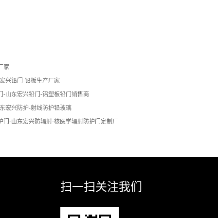
厂家
东宏兴铅门-铅板生产厂家
门-山东宏兴铅门-铝塑板铅门销售商
山东宏兴防护-射线防护铅玻璃
护门-山东宏兴防辐射-核医学辐射防护门定制厂
扫一扫关注我们