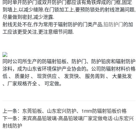
同时单开防护门或双开防护门都应该有角铁焊成的门框,固定
到墙上,以减少缝隙.在门锁加工上,要预防锁处的射线泄漏问题,
尽量做到密封,减少泄露.
射线无处不在,作为常用于辐射防护的门类产品,
铅防护门
的加
工应该更受关注,更注意细节问题.
同时公司所生产的防辐射铅板、防护门、防护铅房和辐射防护
涂料，成为山东省环境保护产业协会的。公司防辐射材料价格
低 、 质量好 、 现货供应 、 发货快、 服务周到 、 大量批发
、厂家规格齐全 、 可定做。
上一条：
东莞铅板、山东宏兴防护、1mm防辐射铅板价格
下一条：
来宾高晶铅玻璃-高晶铅玻璃厂家定做电话-山东宏兴
射线防护