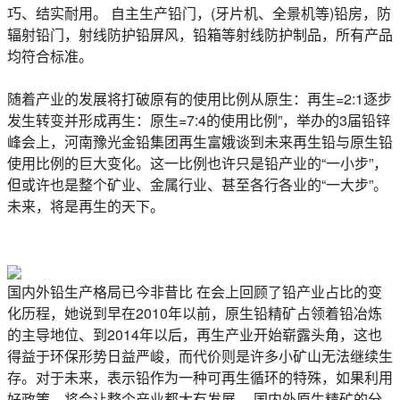
巧、结实耐用。 自主生产铅门，(牙片机、全景机等)铅房，防
辐射铅门，射线防护铅屏风，铅箱等射线防护制品，所有产品
均符合标准。
随着产业的发展将打破原有的使用比例从原生：再生=2:1逐步
发生转变并形成再生：原生=7:4的使用比例”，举办的3届铅锌
峰会上，河南豫光金铅集团再生富娥谈到未来再生铅与原生铅
使用比例的巨大变化。这一比例也许只是铅产业的“一小步”，
但或许也是整个矿业、金属行业、甚至各行各业的“一大步”。
未来，将是再生的天下。
国内外铅生产格局已今非昔比 在会上回顾了铅产业占比的变
化历程，她说到早在2010年以前，原生铅精矿占领着铅冶炼
的主导地位、到2014年以后，再生产业开始崭露头角，这也
得益于环保形势日益严峻，而代价则是许多小矿山无法继续生
存。对于未来，表示铅作为一种可再生循环的特殊，如果利用
好政策，将会让整个产业都大有发展。 国内外原生精矿的分