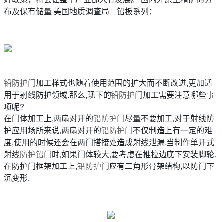
布及保有储量 美国地质调查局：铅板系列：
铅防护门
加工样式也随着使用范围的扩大而不断改进,更加适
用于射线防护领域.那么,现下的
铅防护门
加工需要注意哪些事
项呢?
在门体加工上,两扇对开的
铅防护门
尽量不要加工,对于射线防
护应用场所来说,两扇对开的
铅防护门
不仅制造上有一定的难
度,使用的时候还会在两门搭接处造成射线泄漏.当制作单开式
射线
防护铅门
时,如果门体较大,要考虑在推拉边底下安装脚轮.
在防护门框架加工上,
铅防护门
应有三角形骨架结构,以防门下
沉变形.