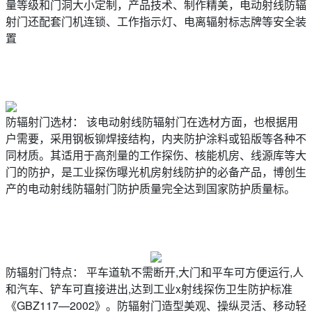
量等级和门洞大小定制，产品技术、制作精美，电动射线防辐
射门还配套门机连锁、工作指示灯、电离辐射标志牌等安全装
置
防辐射门选材： 该电动射线防辐射门在选材方面，也根据用
户需要，采用钢板铆焊接结构，内夹防护涂料或铅版等各种不
同材质。其适用于高剂量的工作探伤、核能机房、线源库等大
门的防护，是工业探伤曝光机房射线防护的必备产品，博创生
产的电动射线防辐射门防护质量完全达到国家防护质量标。
防辐射门特点： 平车道轨不需断开,大门和平车可方便运行,人
和汽车、铲车可直接进出,达到工业x射线探伤卫生防护标准
《GBZ117—2002》。防辐射门造型美观、操纵灵活、移动轻